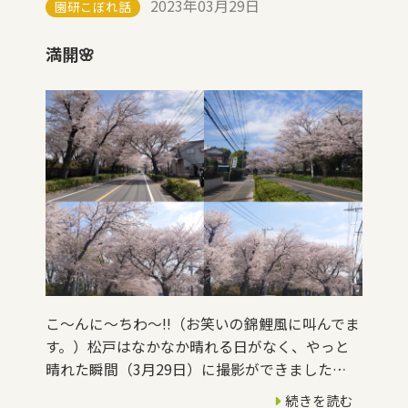
2023年03月29日
園研こぼれ話
満開🌸
こ～んに～ちわ～!!（お笑いの錦鯉風に叫んでま
す。）松戸はなかなか晴れる日がなく、やっと
晴れた瞬間（3月29日）に撮影ができました…
続きを読む