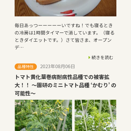
毎日あっつーーーーーいですね！でも寝るとき
の冷房は1時間タイマーで消しています。（寝る
ときダイエットです。）さて皆さま、オープン
デ…
続きを読む
2023年08月06日
品種特性
トマト黄化葉巻病耐病性品種での被害拡
大！！ 〜園研のミニトマト品種 ‘かむり’ の
可能性〜