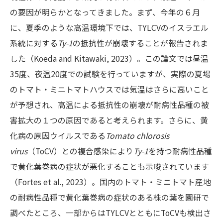
の要因が明らかとなってきました。まず、今年の６月
に、夏季のような高温環境下では、TYLCVのイスラエル
系統に対する
Ty-1
の抵抗性が崩壊することが報告されま
した（Koeda and Kitawaki, 2023）。この論文では昼温
35度、夜温20度での試験を行っていますが、実際の夏場
のトマト・ミニトマトハウスでは気温はさらに高いこと
が予想され、高温による抵抗性の崩壊が耐病性品種の被
害拡大の１つの原因であると考えられます。さらに、黄
化病の原因ウイルスである
Tomato chlorosis
virus
（ToCV）との複合感染により
Ty-1
を持つ耐病性品種
で黄化葉巻病の症状が悪化することも示唆されています
（Fortes et al., 2023）。国内のトマト・ミニトマト産地
の耐病性品種で黄化葉巻病の症状のある株の葉を園研で
調べたところ、一部からはTYLCVとともにToCVも検出さ