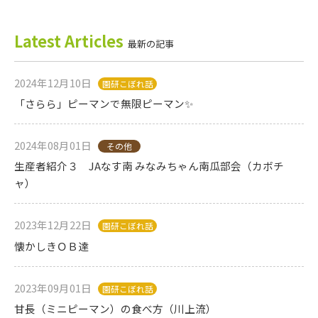
Latest Articles
最新の記事
2024年12月10日
園研こぼれ話
「さらら」ピーマンで無限ピーマン✨
2024年08月01日
その他
生産者紹介３ JAなす南 みなみちゃん南瓜部会（カボチ
ャ）
2023年12月22日
園研こぼれ話
懐かしきＯＢ達
2023年09月01日
園研こぼれ話
甘長（ミニピーマン）の食べ方（川上流）