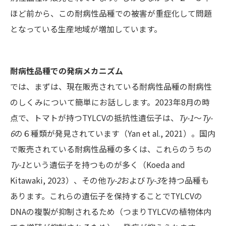
ほど前から、この耐病性品種での被害が重症化して問題
となっている生産地域が増加しています。
耐病性品種での発病メカニズム
では、まずは、現在販売されている耐病性品種の耐病性
のしくみについて簡単にお話しします。2023年8月の時
点で、トマトが持つTYLCVの抵抗性遺伝子は、
Ty-1
〜
Ty-
6
の６種類が発見されています（Yan et al., 2021）。国内
で販売されている耐病性品種の多くは、これらのうちの
Ty-1
という遺伝子を持つものが多く（Koeda and
Kitawaki, 2023）、その他
Ty-2
および
Ty-3
を持つ品種も
あります。これらの遺伝子を保持することでTYLCVの
DNAの複製が抑制されるため（つまりTYLCVの植物体内