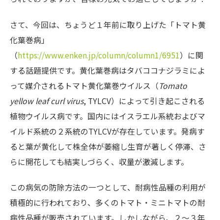
さて、今回は、ちょうど１年前に取り上げた「トマト黄
化葉巻病」
（
https://www.enken.jp/column/column1/6951
）に関
する話題提供です。黄化葉巻病はタバココナジラミによ
って媒介されるトマト黄化葉巻ウイルス（
Tomato
yellow leaf curl virus
, TYLCV）によって引き起こされる
植物ウイルス病です。国内にはイスラエル系統およびマ
イルド系統の２系統のTYLCVが存在しています。発病す
ると葉が黄化して株全体が萎縮し生育が著しく停滞、さ
らに開花しても結実しづらく、収量が激減します。
この病気の防除方法の一つとして、耐病性品種の利用が
積極的に行われており、多くのトマト・ミニトマトの耐
病性品種が販売されています。しかしながら、２〜３年