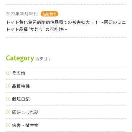
2023年08月06日
品種特性
トマト黄化葉巻病耐病性品種での被害拡大！！ 〜園研のミニ
トマト品種 ‘かむり’ の可能性〜
Category
カテゴリ
その他
品種特性
栽培日記
園研こぼれ話
病害・微生物