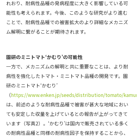
れおり、耐病性品種の発病程度に大きく影響している可
能性も考えられます。今後、このような研究がより進む
ことで、耐病性品種での被害拡大のより詳細なメカニズ
ム解明に繋がることが期待されます。
園研のミニトマト
‘
かむり
’
の可能性
一方で、メカニズムの解明と共に重要なことは、より耐
病性を強化したトマト・ミニトマト品種の開発です。園
研のミニトマト‘かむり’
（
https://www.enken.jp/seeds/distribution/tomato/kamu
は、前述のような耐病性品種で被害が甚大な地域におい
ても安定した収量を上げているとの報告が上がってきて
います（写真2）。‘かむり’は国内で販売されている多く
の耐病性品種と同様の耐病性因子を保持することから、