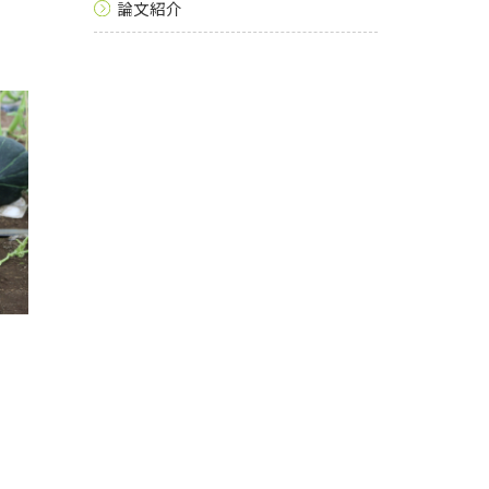
と
論文紹介
フ
ォ
ー
ム
か
ら
の
お
問
い
合
わ
せ