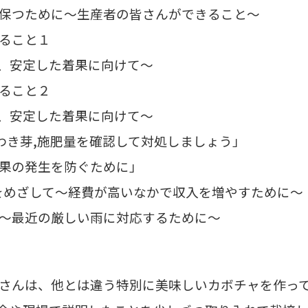
を保つために～生産者の皆さんができること～
けること１
定した着果に向けて～
けること２
定した着果に向けて～
,わき芽,施肥量を確認して対処しましょう」
け果の発生を防ぐために」
荷増をめざして～経費が高いなかで収入を増やすために～
る～最近の厳しい雨に対応するために～
さんは、他とは違う特別に美味しいカボチャを作っ