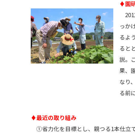
♦園
20
っか
るよ
ると
説。
果、
なり
る前
♦最近の取り組み
①省力化を目標とし、親つる1本仕立