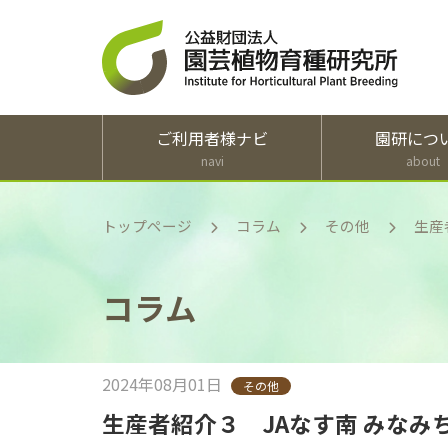
ご利用者様ナビ
園研につ
navi
about
トップページ
コラム
その他
生産
コラム
2024年08月01日
その他
生産者紹介３ JAなす南 みな