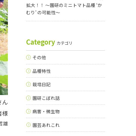
新
維持
の共
問
拡大！！ 〜園研のミニトマト品種 ‘か
品
会員
同研
い
むり’ の可能性〜
種
一覧
究
合
本研
わ
究所
せ
編集
種
Category
によ
カテゴリ
苗
る書
に
籍
その他
関
「蔬
す
菜の
る
新品
品種特性
お
種」
電
のご
栽培日記
話
紹介
で
の
園研こぼれ話
さん
お
問
病害・微生物
者様
い
合
哲雄
園芸あれこれ
わ
せ