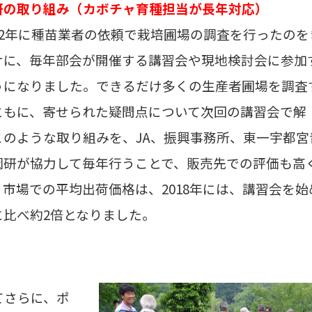
研の取り組み（カボチャ育種担当が長年対応）
12年に種苗業者の依頼で栽培圃場の調査を行ったのを
けに、毎年部会が開催する講習会や現地検討会に参加
うになりました。できるだけ多くの生産者圃場を調査
ともに、寄せられた疑問点について次回の講習会で解
このような取り組みを、JA、振興事務所、東一宇都宮
園研が協力して毎年行うことで、販売先での評価も高
、市場での平均出荷価格は、2018年には、講習会を始
に比べ約2倍となりました。
てさらに、ポ