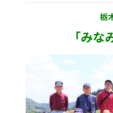
栃
「みな