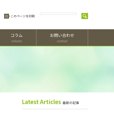
このページを印刷
コラム
お問い合わせ
column
contact
農
研
研
栽
一
基
頒
オ
業
究
究
培
般
本
布
ー
生
所
成
技
消
情
品
プ
産
概
果
術
費
報
種
ン
者
要
講
者
デ
当
定
園研
の
習
の
イ
研
款、
が頒
研究
皆
会
皆
究
役員
布し
所概
毎年
所
名
てい
様
様
要、
開催
栽
の
簿、
る品
組織
して
培
農
一
研
財務
種を
図、
Latest Articles
いる
技
業
般
最新の記事
究
資
ご紹
沿
園芸
術
生
消
成
料、
介。
革、
イベ
講
産
費
果
事業
リー