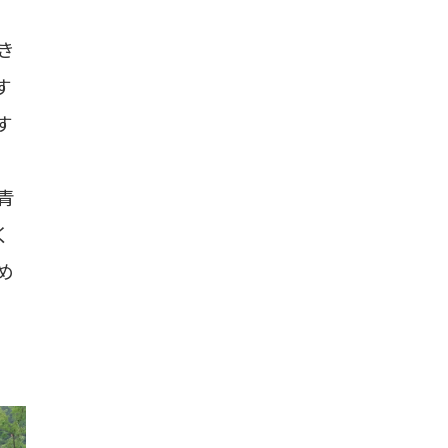
き
す
す
青
く
め