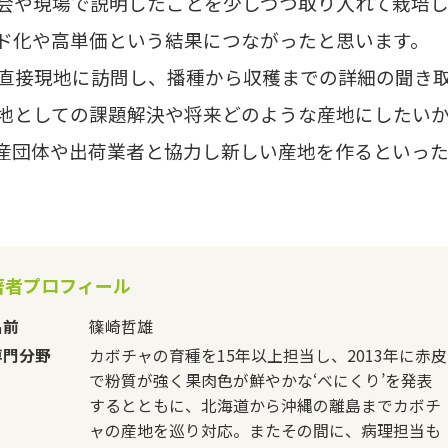
会や現場で説明したことを少しづつ取り入れて栽培
ド化や高単価という結果につながったと思います。
直接現地に訪問し、播種から収穫までの詳細の聞き
地としての課題解決や将来どのような産地にしたい
産団体や出荷業者と協力し新しい産地を作るといっ
著者プロフィール
名前
篠崎哲雄
専門分野
カボチャの育種を15年以上担当し、2013年に赤皮
で粉質が強く果肉色が鮮やかな‘べにくり’を発表
するとともに、北海道から沖縄の離島までカボチ
ャの産地を巡り対応。またその間に、病理担当も