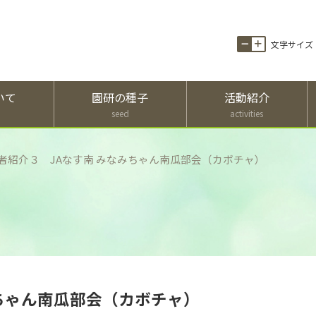
文字サイズ
いて
園研の種子
活動紹介
seed
activities
維
園
園
園
持
研
研
芸
者紹介３ JAなす南 みなみちゃん南瓜部会（カボチャ）
会
と
の
技
員
は
種
術
の
子
講
園
皆
と
演
研
様
は
会
の
理
維
国
園
念
持
内
芸
と
会
で
技
理
員
採
術
みちゃん南瓜部会（カボチャ）
事
の
種
講
長