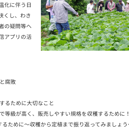
温化に伴う日
狭くし、わき
者の疑問等へ
信アプリの活
形と腐敗
プするために大切なこと
形で等級が高く、販売しやすい規格を収穫するために
くするために～収穫から定植まで振り返ってみましょう