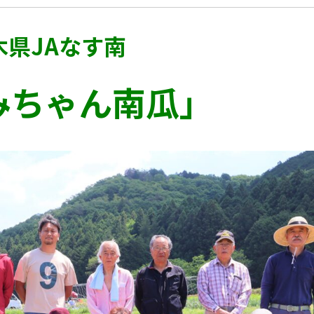
皆
し
演
か
様
て
会
ら
へ
い
の
木県JAなす南
ご
の
る
詳
挨
メ
園
細
拶
ッ
研
と
みちゃん南瓜」
セ
の
こ
研
ー
種
れ
修
ジ
子
ま
制
と
の
で
コ
特
の
度
ン
徴
講
当
テ
に
演
研
ン
つ
内
究
ツ
い
容
所
の
て
に
の
ご
つ
研
紹
い
よ
修
介
て
く
制
あ
度
地
る
の
域
紹
ご
企
交
介
質