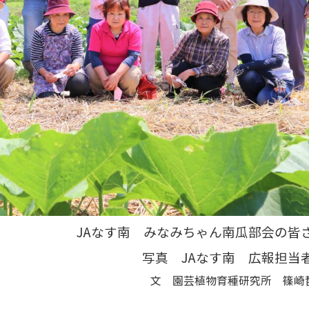
業・
流
と
問
自治
お
園
種苗
申
体の
研
の品
し
皆様
の
質や
込
地
企
病
み
域
業・
害、
方
交
自治
特
法
流
体の
性、
の
皆様
種子
紹
への
の入
介
メッ
手な
と
セー
どよ
お
ジと
くあ
申
コン
るご
し
テン
質問
込
ツの
み
ご紹
JAなす南 みなみちゃん南瓜部会の皆
方
介
法
写真 JAなす南 広報担当
に
つ
文 園芸植物育種研究所 篠崎
い
て