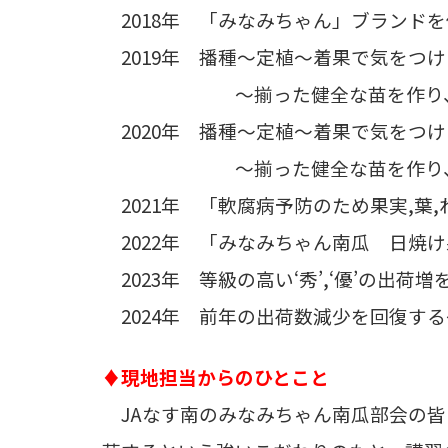
2018年 「みなみちゃん」ブランド
2019年 播種～定植～着果で気をつ
～揃った健全な苗を作り、安
2020年 播種～定植～着果で気をつ
～揃った健全な苗を作り、安
2021年 「軟腐病予防のため果実,葉
2022年 「みなみちゃん南瓜 日焼
2023年 等級の高い‘秀’,‘優’の出
2024年 前年の出荷数減少を回復す
♦現地担当からのひとこと
JAなす南のみなみちゃん南瓜部会の皆