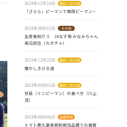
アク
ント
習
者
者
2024年12月10日
園研こぼれ話
に
計
フレ
セス
「オ
会
の
の
よ
画、
ット
「さらら」ピーマンで無限ピーマン✨
ープ
の
皆
皆
る
事業
や栽
ンデ
詳
様
様
野
報告
培マ
ー」
細
へ
へ
菜
ニュ
2024年08月01日
の紹
その他
と
の
の
品
アル
介
ご
メ
メ
生産者紹介３ JAなす南 みなみちゃん
種
のダ
維
産学
依
ッ
ッ
一
ウン
南瓜部会（カボチャ）
持
官連
頼
セ
セ
覧
ロー
会
携制
方
ー
ー
ド。
法
員
度・
ジ
ジ
2023年12月22日
園研こぼれ話
に
と
と
制
共同
つ
コ
コ
懐かしきＯＢ達
度
研究
い
ン
ン
維持
共同
て
テ
テ
会員
研
ン
ン
2023年09月01日
園研こぼれ話
制度
究、
ツ
ツ
の入
受託
甘長（ミニピーマン）の食べ方（川上
種
の
の
会メ
研
ご
ご
流）
苗
リッ
究・
紹
紹
に
トと
調
蔬
介
介
関
申込
査、
菜
2023年08月06日
品種特性
す
方
これ
の
る
トマト黄化葉巻病耐病性品種での被害
法、
まで