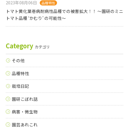
2023年08月06日
品種特性
トマト黄化葉巻病耐病性品種での被害拡大！！ 〜園研のミニ
トマト品種 ‘かむり’ の可能性〜
Category
カテゴリ
その他
品種特性
栽培日記
園研こぼれ話
病害・微生物
園芸あれこれ