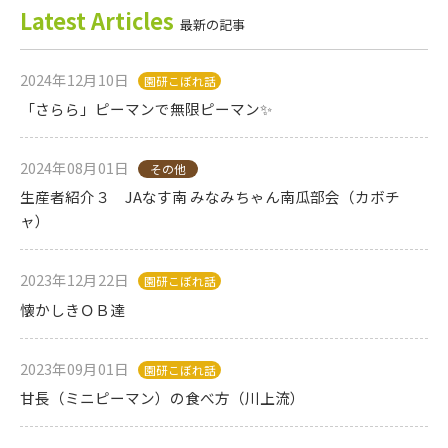
Latest Articles
最新の記事
2024年12月10日
園研こぼれ話
「さらら」ピーマンで無限ピーマン✨
2024年08月01日
その他
生産者紹介３ JAなす南 みなみちゃん南瓜部会（カボチ
ャ）
2023年12月22日
園研こぼれ話
懐かしきＯＢ達
2023年09月01日
園研こぼれ話
甘長（ミニピーマン）の食べ方（川上流）