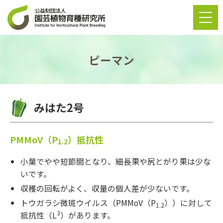
ピーマン
みはた2号
PMMoV（P
）抵抗性
1.2
小葉でやや短節間となり、細長果や尻とがり果は少な
いです。
収穫の回転がよく、収量の個人差が少ないです。
トウガラシ微斑ウイルス（PMMoV（P
））に対して
1.2
3
抵抗性（L
）があります。