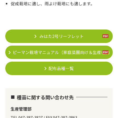
促成栽培に適し、雨よけ栽培にも適します。
みはた2号リーフレット
ピーマン栽培マニュアル（家庭菜園向け＆生産者向
け）
配布品種一覧
種苗に関する問い合わせ先
生産管理部
TEL.047-387-3827 / FAX.047-387-3863